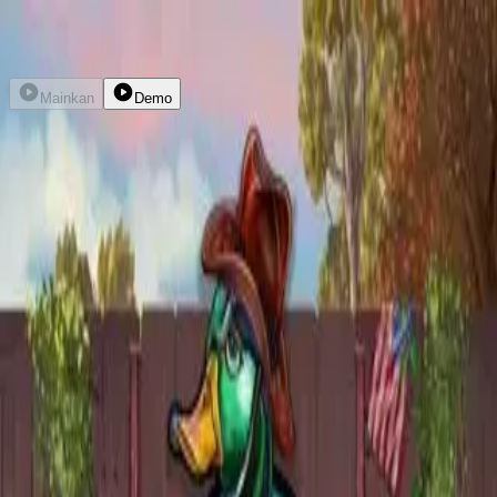
Daftar
Masuk
Mainkan
Demo
Duck Hunters
nolimitcity
kembali
VICTORYTOTO Situs Slot
Online Gacor Terbaik Di
Indonesia Hari Ini
VICTORYTOTO
menjadi situs slot online gacor terbaik di
Indonesia hari ini. Pemain dapat menikmati berbagai
mesin slot dengan peluang menang tinggi dan grafis
yang menarik.