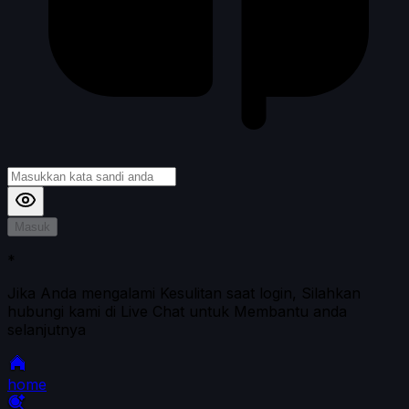
Masuk
*
Jika Anda mengalami Kesulitan saat login, Silahkan
hubungi kami di Live Chat untuk Membantu anda
selanjutnya
home