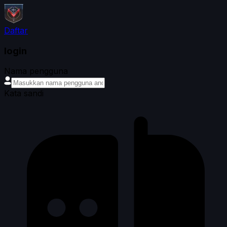
Daftar
login
Nama pengguna
Kata sandi