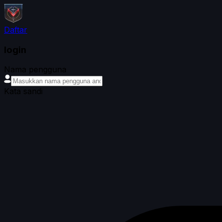
Daftar
login
Nama pengguna
Kata sandi