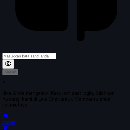
Masuk
*
Jika Anda mengalami Kesulitan saat login, Silahkan
hubungi kami di Live Chat untuk Membantu anda
selanjutnya
home