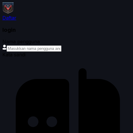
Daftar
login
Nama pengguna
Kata sandi