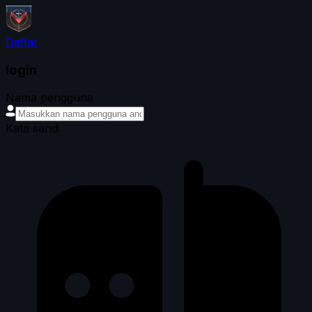
Daftar
login
Nama pengguna
Kata sandi