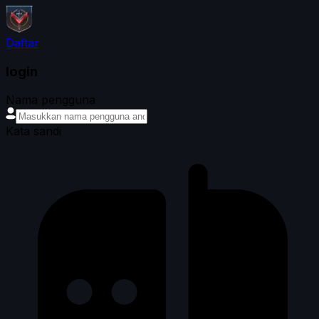
Daftar
login
Nama pengguna
Kata sandi