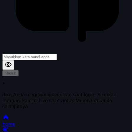
Masuk
*
Jika Anda mengalami Kesulitan saat login, Silahkan
hubungi kami di Live Chat untuk Membantu anda
selanjutnya
home