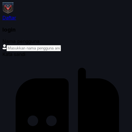
Daftar
login
Nama pengguna
Kata sandi