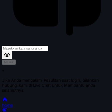
Masuk
*
Jika Anda mengalami Kesulitan saat login, Silahkan
hubungi kami di Live Chat untuk Membantu anda
selanjutnya
home