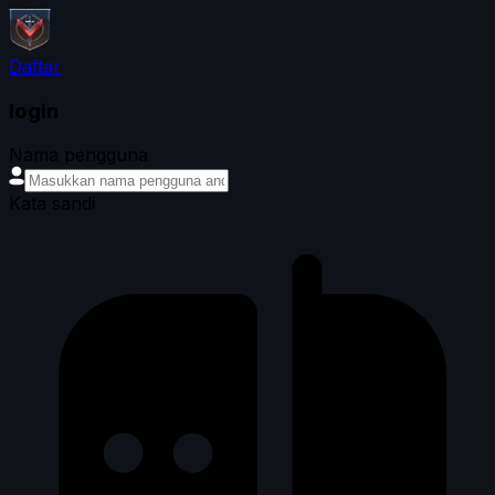
Daftar
login
Nama pengguna
Kata sandi