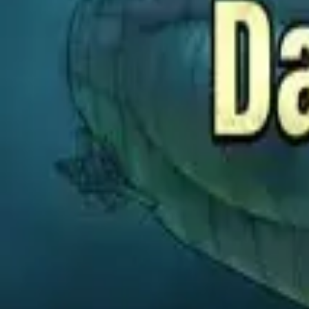
Keamanan transaksi menjadi prioritas. Semua
deposit
dan 
VICTORYTOTO juga menawarkan
bonus harian
dan prom
Dengan kombinasi slot gacor, bonus melimpah, dan kea
Lihat Semua
home
explore
promo
dompet
livechat