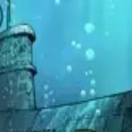
ne Gacor Terbaik Di Indonesi
i Indonesia hari ini. Pemain dapat menikmati berbagai mesin
r
setiap hari. Pemain dapat memanfaatkan data terbaru un