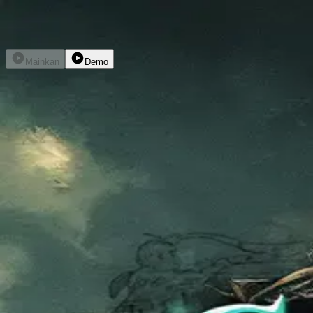
Daftar
Masuk
Mainkan
Demo
Cursed Seas
hacksaw
kembali
VICTORYTOTO Situs Slot Onli
VICTORYTOTO
menjadi situs slot online gacor terbaik d
menarik.
Selain itu, platform ini rutin memperbarui daftar
slot gaco
peluang menang.