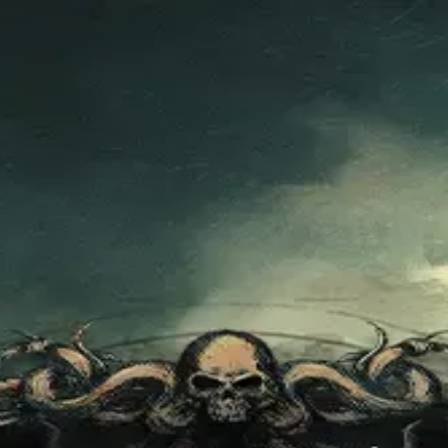
ne Gacor Terbaik Di Indonesi
i Indonesia hari ini. Pemain dapat menikmati berbagai mesin
r
setiap hari. Pemain dapat memanfaatkan data terbaru un