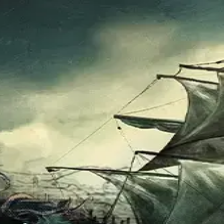
a Hari Ini
 slot dengan peluang menang tinggi dan grafis yang
tuk menentukan strategi bermain dan meningkatkan