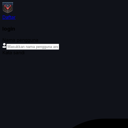
Daftar
login
Nama pengguna
Kata sandi