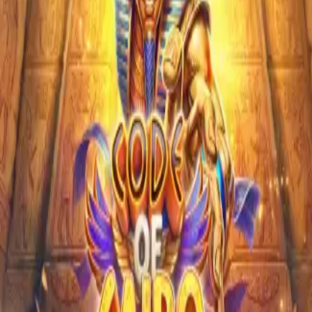
Selain itu, platform ini rutin memperbarui daftar
slot
gacor
setiap hari. Pemain dapat memanfaatkan data
terbaru untuk menentukan strategi bermain dan
meningkatkan peluang menang.
Keamanan transaksi menjadi prioritas. Semua
deposit
dan penarikan dilakukan melalui sistem enkripsi modern,
sehingga modal dan data pemain tetap aman.
VICTORYTOTO juga menawarkan
bonus harian
dan
promo menarik yang dapat meningkatkan modal
bermain dan memperbesar peluang menang.
Dengan kombinasi slot gacor, bonus melimpah, dan
keamanan terjamin, VICTORYTOTO menjadi situs
slot
online
terbaik hari ini di Indonesia.