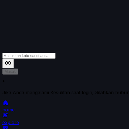
Masuk
*
Jika Anda mengalami Kesulitan saat login, Silahkan hubu
home
explore