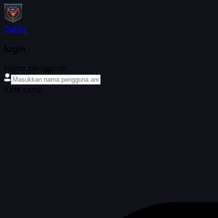
Daftar
login
Nama pengguna
Kata sandi