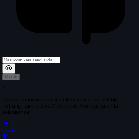
Masuk
*
Jika Anda mengalami Kesulitan saat login, Silahkan
hubungi kami di Live Chat untuk Membantu anda
selanjutnya
home