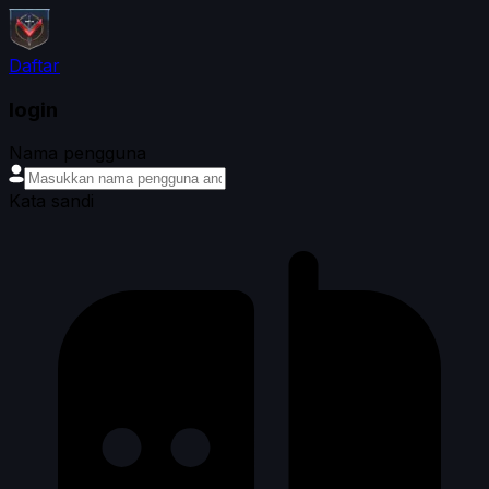
Daftar
login
Nama pengguna
Kata sandi