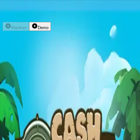
Daftar
Masuk
Mainkan
Demo
Cash Compass
hacksaw
kembali
VICTORYTOTO Situs Slot
Online Gacor Terbaik Di
Indonesia Hari Ini
VICTORYTOTO
menjadi situs slot online gacor terbaik di
Indonesia hari ini. Pemain dapat menikmati berbagai
mesin slot dengan peluang menang tinggi dan grafis
yang menarik.