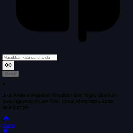
Masuk
*
Jika Anda mengalami Kesulitan saat login, Silahkan
hubungi kami di Live Chat untuk Membantu anda
selanjutnya
home