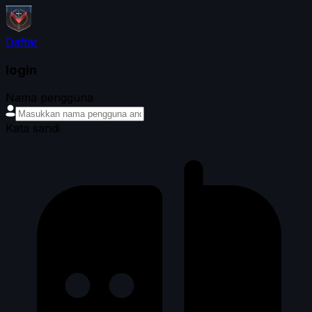
Daftar
login
Nama pengguna
Kata sandi