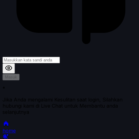
Masuk
*
Jika Anda mengalami Kesulitan saat login, Silahkan
hubungi kami di Live Chat untuk Membantu anda
selanjutnya
home