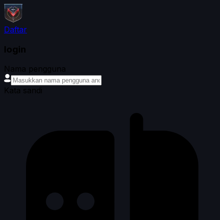
Daftar
login
Nama pengguna
Kata sandi