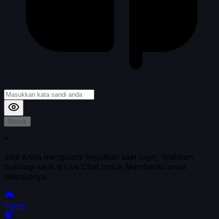
Masuk
*
Jika Anda mengalami Kesulitan saat login, Silahkan
hubungi kami di Live Chat untuk Membantu anda
selanjutnya
home