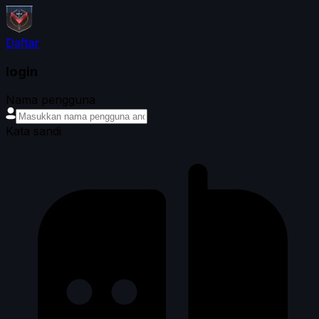
Daftar
login
Nama pengguna
Kata sandi