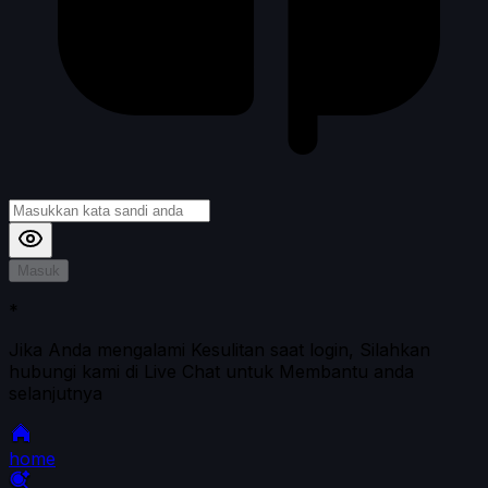
Masuk
*
Jika Anda mengalami Kesulitan saat login, Silahkan
hubungi kami di Live Chat untuk Membantu anda
selanjutnya
home