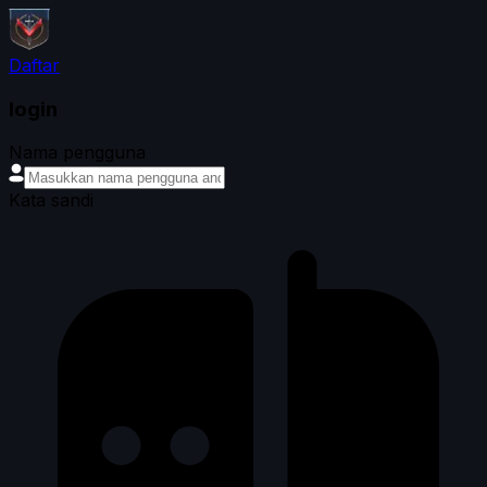
Daftar
login
Nama pengguna
Kata sandi