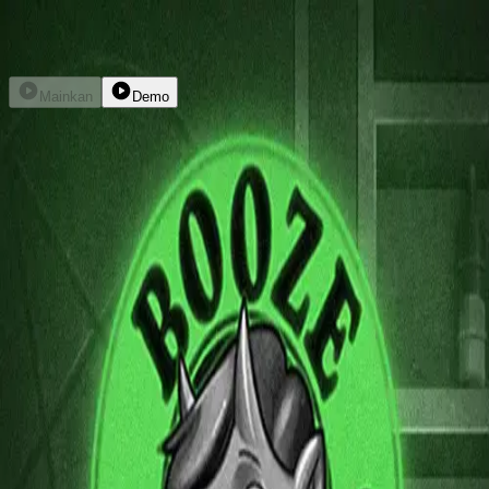
Daftar
Masuk
Mainkan
Demo
Booze Bash
hacksaw
kembali
VICTORYTOTO Situs Slot
Online Gacor Terbaik Di
Indonesia Hari Ini
VICTORYTOTO
menjadi situs slot online gacor terbaik di
Indonesia hari ini. Pemain dapat menikmati berbagai
mesin slot dengan peluang menang tinggi dan grafis
yang menarik.