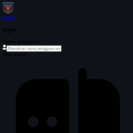
Daftar
login
Nama pengguna
Kata sandi