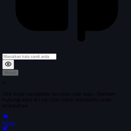
Masuk
*
Jika Anda mengalami Kesulitan saat login, Silahkan
hubungi kami di Live Chat untuk Membantu anda
selanjutnya
home