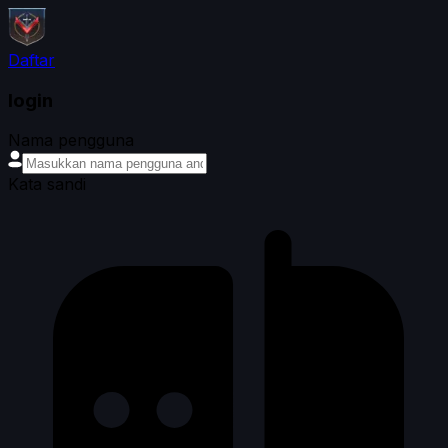
Daftar
login
Nama pengguna
Kata sandi