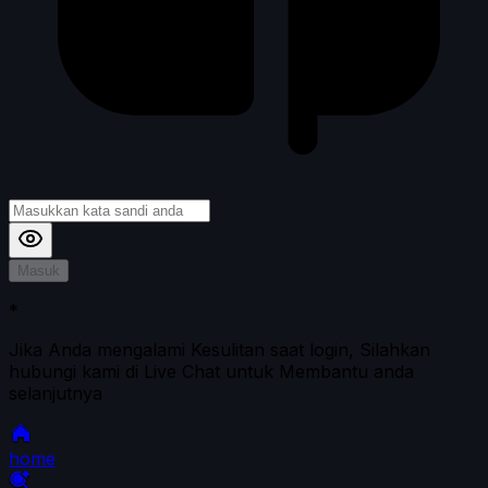
Masuk
*
Jika Anda mengalami Kesulitan saat login, Silahkan
hubungi kami di Live Chat untuk Membantu anda
selanjutnya
home