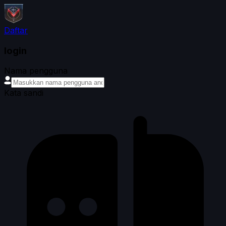
Daftar
login
Nama pengguna
Kata sandi