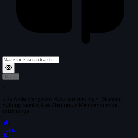
Masuk
*
Jika Anda mengalami Kesulitan saat login, Silahkan
hubungi kami di Live Chat untuk Membantu anda
selanjutnya
home