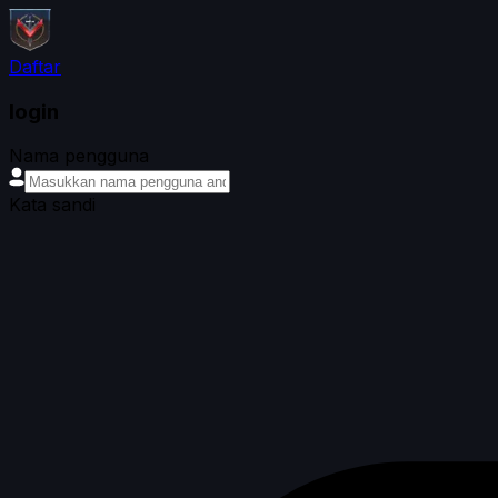
Daftar
login
Nama pengguna
Kata sandi