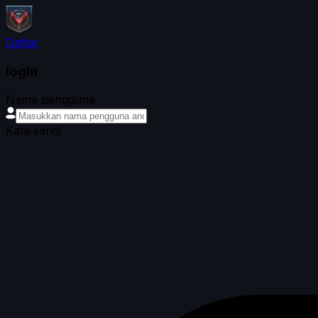
Daftar
login
Nama pengguna
Kata sandi