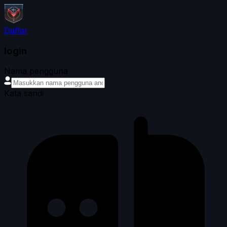
Daftar
login
Nama pengguna
Kata sandi