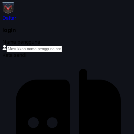
Daftar
login
Nama pengguna
Kata sandi