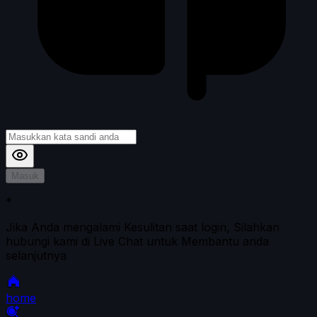
Masuk
*
Jika Anda mengalami Kesulitan saat login, Silahkan
hubungi kami di Live Chat untuk Membantu anda
selanjutnya
home