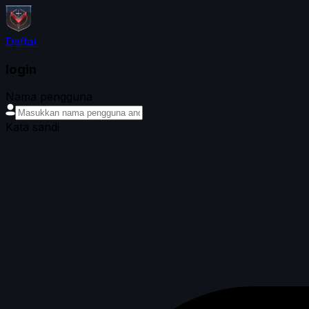
Daftar
login
Nama pengguna
Kata sandi