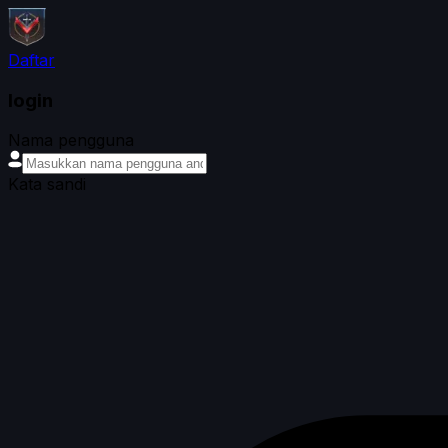
Daftar
login
Nama pengguna
Kata sandi