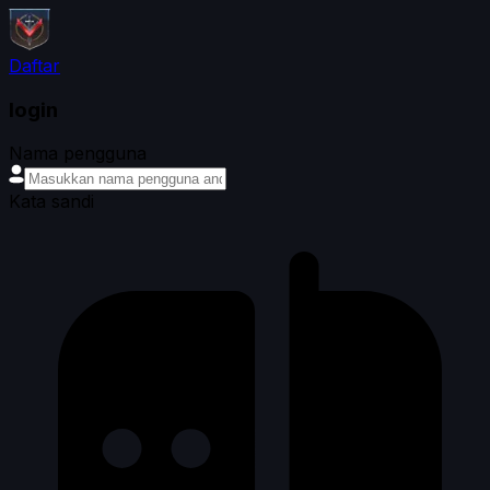
Daftar
login
Nama pengguna
Kata sandi