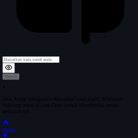
Masuk
*
Jika Anda mengalami Kesulitan saat login, Silahkan
hubungi kami di Live Chat untuk Membantu anda
selanjutnya
home